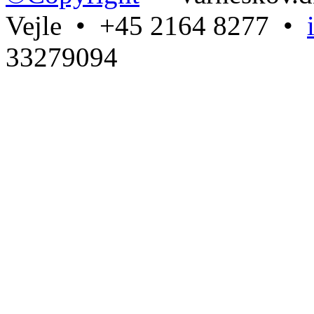
Vejle • +45 2164 8277 •
33279094