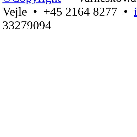
Vejle • +45 2164 8277 •
33279094