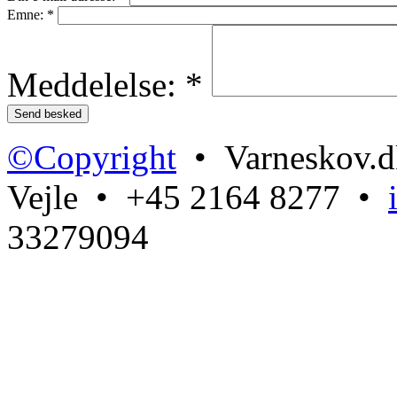
Emne:
*
Meddelelse:
*
©Copyright
• Varneskov.d
Vejle • +45 2164 8277 •
33279094