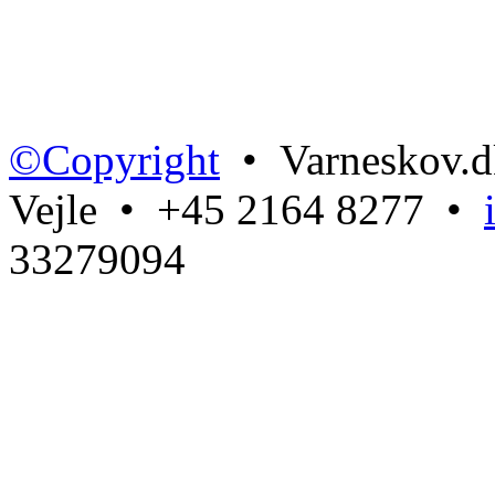
©Copyright
• Varneskov.d
Vejle • +45 2164 8277 •
33279094