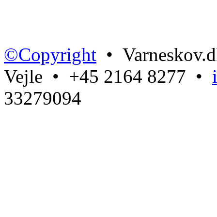
©Copyright
• Varneskov.d
Vejle • +45 2164 8277 •
33279094