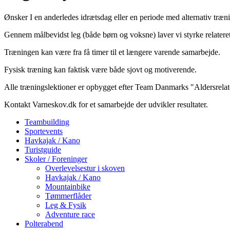
Ønsker I en anderledes idrætsdag eller en periode med alternativ træn
Gennem målbevidst leg (både børn og voksne) laver vi styrke relateret t
Træningen kan være fra få timer til et længere varende samarbejde.
Fysisk træning kan faktisk være både sjovt og motiverende.
Alle træningslektioner er opbygget efter Team Danmarks "Aldersrelater
Kontakt Varneskov.dk for et samarbejde der udvikler resultater.
Teambuilding
Sportevents
Havkajak / Kano
Turistguide
Skoler / Foreninger
Overlevelsestur i skoven
Havkajak / Kano
Mountainbike
Tømmerflåder
Leg & Fysik
Adventure race
Polterabend