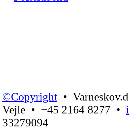
©Copyright
• Varneskov.d
Vejle • +45 2164 8277 •
33279094